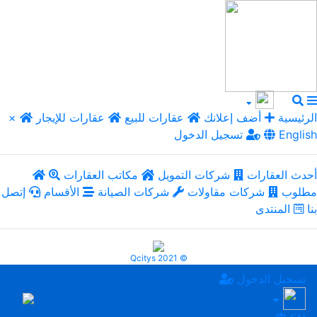
الرئيسية
أضف إعلانك
عقارات للبيع
عقارات للإيجار
×
English
تسجيل الدخول
أحدث العقارات
شركات التمويل
مكاتب العقارات
مطلوب
شركات مقاولات
شركات الصيانة
الأقسام
إتصل
بنا
المنتدى
Qcitys 2021 ©
تسجيل الدخول