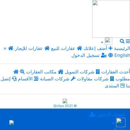
الرئيسية
أضف إعلانك
عقارات للبيع
عقارات للإيجار
×
English
تسجيل الدخول
أحدث العقارات
شركات التمويل
مكاتب العقارات
مطلوب
شركات مقاولات
شركات الصيانة
الأقسام
إتصل
بنا
المنتدى
Qcitys 2021 ©
تسجيل الدخول