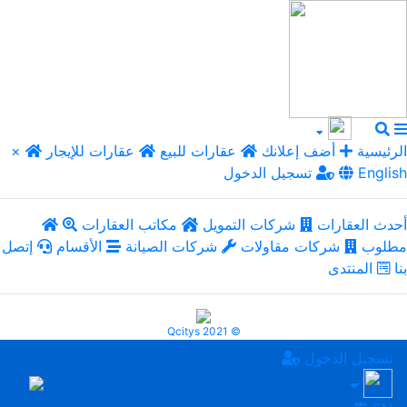
الرئيسية
أضف إعلانك
عقارات للبيع
عقارات للإيجار
×
English
تسجيل الدخول
أحدث العقارات
شركات التمويل
مكاتب العقارات
مطلوب
شركات مقاولات
شركات الصيانة
الأقسام
إتصل
بنا
المنتدى
Qcitys 2021 ©
تسجيل الدخول