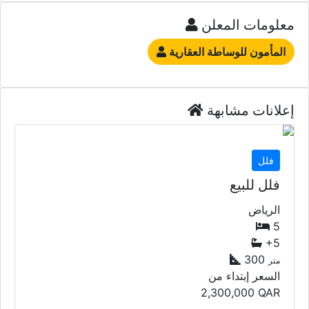
معلومات المعلن
المأمون للوساطة العقارية
إعلانات مشابهة
فلل
فلل للبيع
الرياض
5
+5
300
متر
السعر إبتداء من
2,300,000
QAR