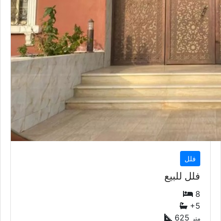
فلل
فلل للبيع
8
+5
625
متر