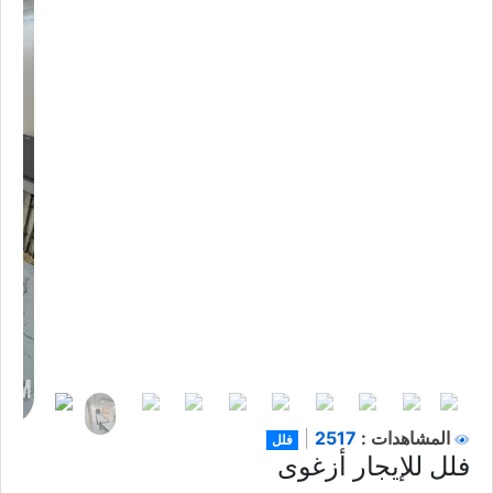
2517
المشاهدات :
|
فلل
فلل للإيجار أزغوى