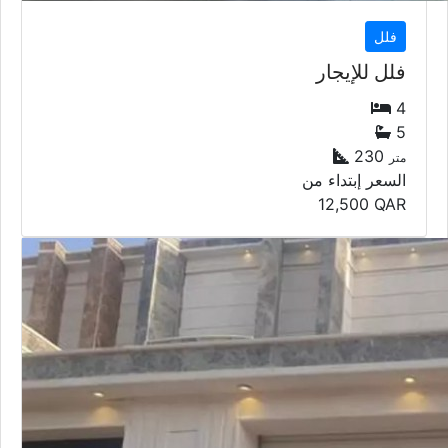
فلل
فلل للإيجار
4
5
230
متر
السعر إبتداء من
12,500
QAR