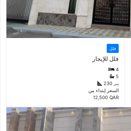
فلل
فلل للإيجار
4
5
230
متر
السعر إبتداء من
12,500
QAR