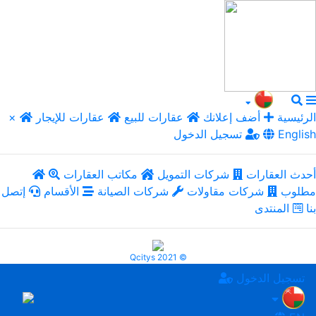
الرئيسية
أضف إعلانك
عقارات للبيع
عقارات للإيجار
×
English
تسجيل الدخول
أحدث العقارات
شركات التمويل
مكاتب العقارات
مطلوب
شركات مقاولات
شركات الصيانة
الأقسام
إتصل
بنا
المنتدى
Qcitys 2021 ©
تسجيل الدخول