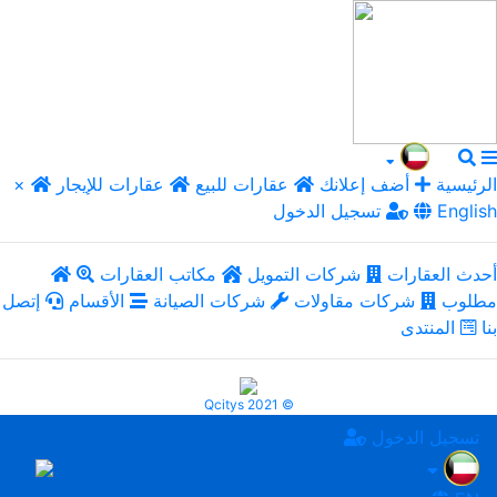
الرئيسية
أضف إعلانك
عقارات للبيع
عقارات للإيجار
×
English
تسجيل الدخول
أحدث العقارات
شركات التمويل
مكاتب العقارات
مطلوب
شركات مقاولات
شركات الصيانة
الأقسام
إتصل
بنا
المنتدى
Qcitys 2021 ©
تسجيل الدخول