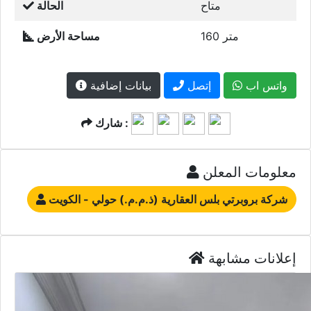
متاح
الحالة
160 متر
مساحة الأرض
واتس اب
إتصل
بيانات إضافية
شارك :
معلومات المعلن
شركة بروبرتي بلس العقارية (ذ.م.م.) حولي - الكويت
إعلانات مشابهة