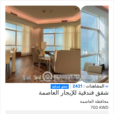
2421
المشاهدات :
|
شقق فندقية
شقق فندقية للإيجار العاصمة
محافظة العاصمة
700
KWD