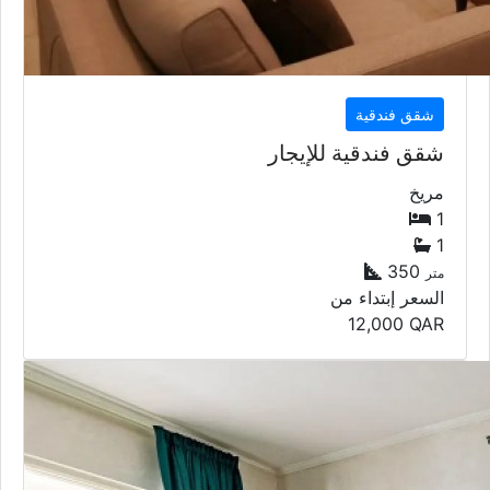
شقق فندقية
شقق فندقية للإيجار
مريخ
1
1
350
متر
السعر إبتداء من
12,000
QAR