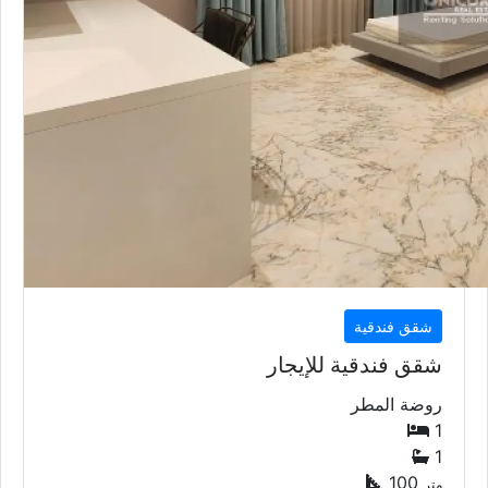
شقق فندقية
شقق فندقية للإيجار
روضة المطر
1
1
100
متر