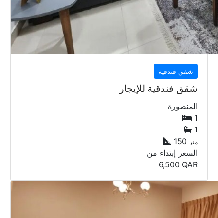
شقق فندقية
شقق فندقية للإيجار
المنصورة
1
1
150
متر
السعر إبتداء من
6,500
QAR