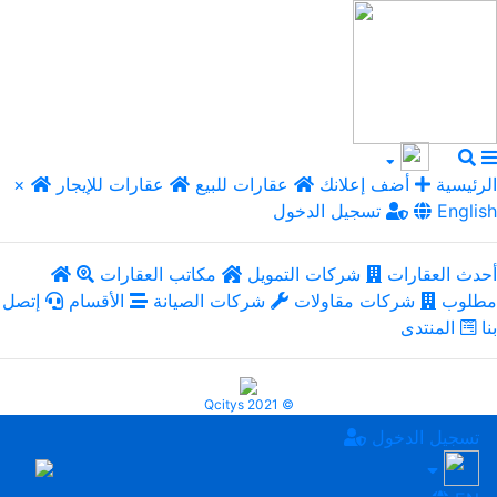
الرئيسية
أضف إعلانك
عقارات للبيع
عقارات للإيجار
×
English
تسجيل الدخول
أحدث العقارات
شركات التمويل
مكاتب العقارات
مطلوب
شركات مقاولات
شركات الصيانة
الأقسام
إتصل
بنا
المنتدى
Qcitys 2021 ©
تسجيل الدخول