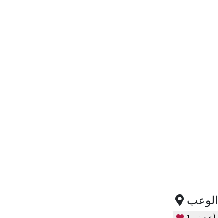
الوعب
أعجبني
1