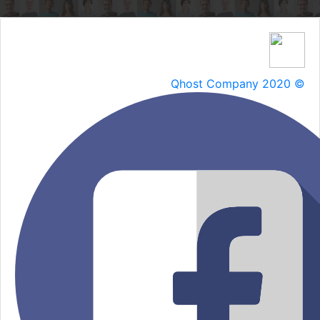
Qhost Company 2020 ©