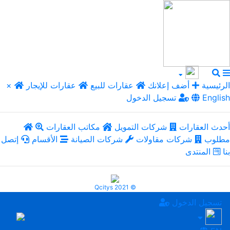
الرئيسية
أضف إعلانك
عقارات للبيع
عقارات للإيجار
×
English
تسجيل الدخول
أحدث العقارات
شركات التمويل
مكاتب العقارات
مطلوب
شركات مقاولات
شركات الصيانة
الأقسام
إتصل
بنا
المنتدى
Qcitys 2021 ©
تسجيل الدخول