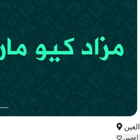
العين
أعجبني