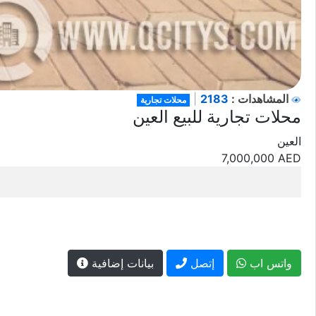
2183
المشاهدات :
|
محلات تجارية
محلات تجارية للبيع العين
العين
7,000,000
AED
واتس اب
إتصل
بيانات إضافية