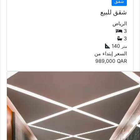
شقق
شقق للبيع
الرياض
3
3
140
متر
السعر إبتداء من
989,000
QAR