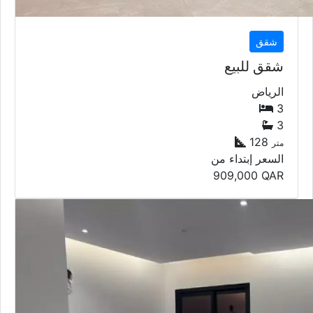
شقق
شقق للبيع
الرياض
3
3
128
متر
السعر إبتداء من
909,000
QAR