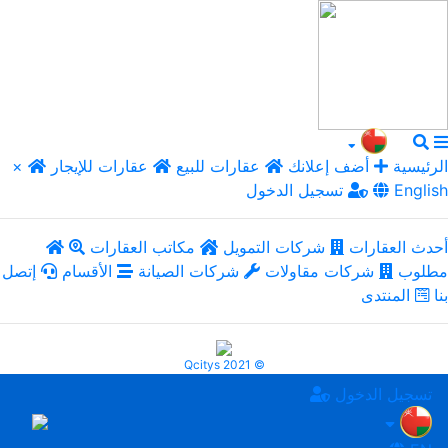
الرئيسية
أضف إعلانك
عقارات للبيع
عقارات للإيجار
×
English
تسجيل الدخول
أحدث العقارات
شركات التمويل
مكاتب العقارات
مطلوب
شركات مقاولات
شركات الصيانة
الأقسام
إتصل
بنا
المنتدى
Qcitys 2021 ©
تسجيل الدخول