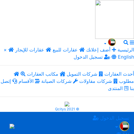
الرئيسية
أضف إعلانك
عقارات للبيع
عقارات للإيجار
×
English
تسجيل الدخول
أحدث العقارات
شركات التمويل
مكاتب العقارات
مطلوب
شركات مقاولات
شركات الصيانة
الأقسام
إتصل
بنا
المنتدى
Qcitys 2021 ©
تسجيل الدخول