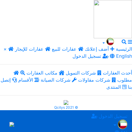
الرئيسية
أضف إعلانك
عقارات للبيع
عقارات للإيجار
×
English
تسجيل الدخول
أحدث العقارات
شركات التمويل
مكاتب العقارات
مطلوب
شركات مقاولات
شركات الصيانة
الأقسام
إتصل
بنا
المنتدى
Qcitys 2021 ©
تسجيل الدخول