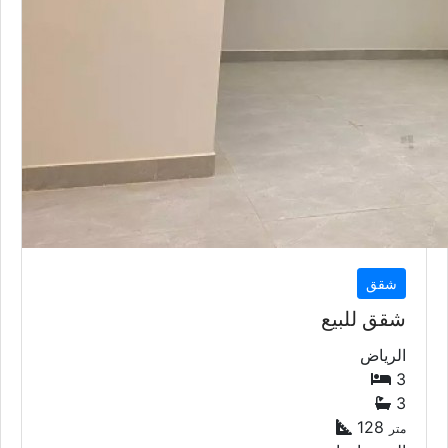
شقق
شقق للبيع
الرياض
3
3
128
متر