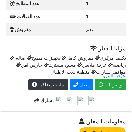
1
عدد المطابخ
1
عدد الصالات
نعم
مفروش
مزايا العقار
تكيف مركزي
مفروش كامل
تجهيزات مطبخ
صاله
رياضيه
غرفة ملابس
مسبح مشترك
حارس امن
مواقف سيارات
منطقة لعب الاطفال
عرض المزيد
واتس اب
إتصل
بيانات إضافية
شارك :
معلومات المعلن