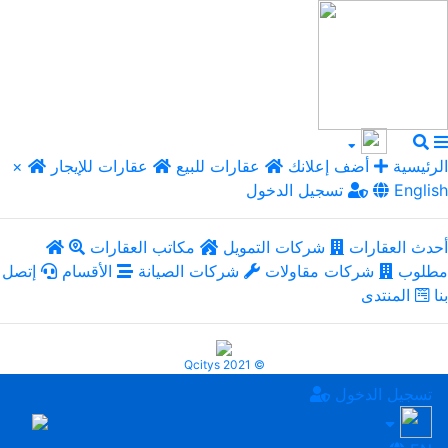
الرئيسية
أضف إعلانك
عقارات للبيع
عقارات للإيجار
×
English
تسجيل الدخول
أحدث العقارات
شركات التمويل
مكاتب العقارات
مطلوب
شركات مقاولات
شركات الصيانة
الأقسام
إتصل
بنا
المنتدى
Qcitys 2021 ©
تسجيل الدخول