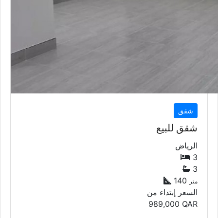
شقق
شقق للبيع
الرياض
3
3
140
متر
السعر إبتداء من
989,000
QAR