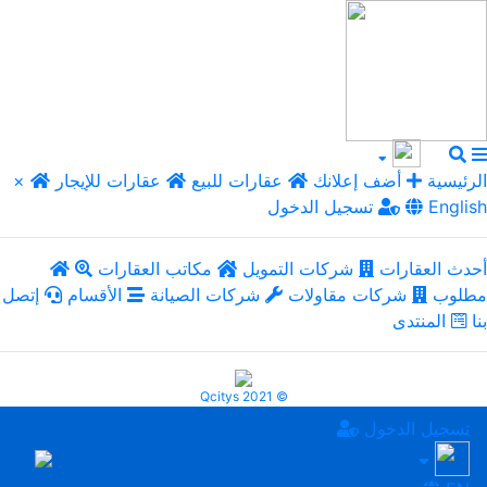
الرئيسية
أضف إعلانك
عقارات للبيع
عقارات للإيجار
×
English
تسجيل الدخول
أحدث العقارات
شركات التمويل
مكاتب العقارات
مطلوب
شركات مقاولات
شركات الصيانة
الأقسام
إتصل
بنا
المنتدى
Qcitys 2021 ©
تسجيل الدخول