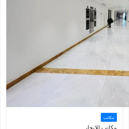
110
متر
السعر إبتداء من
8,500
QAR