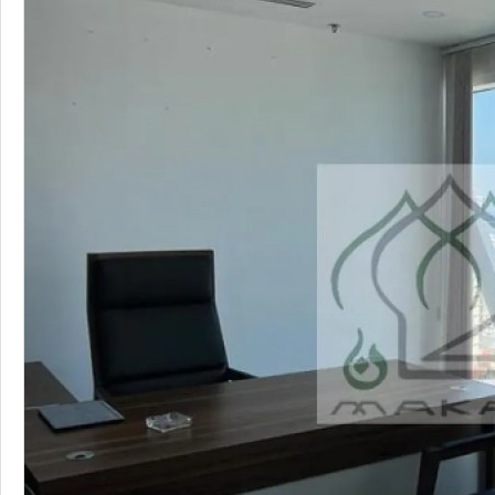
مكاتب
مكاتب للإيجار
لوسيل
1
1
165
متر
السعر إبتداء من
15,500
QAR
التعليقات
أضف تعليق