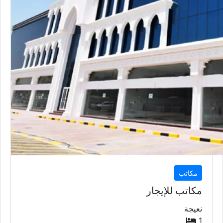
8,000
QAR
مكاتب
مكاتب للإيجار
فريج بن محمود
1
1
223
متر
السعر إبتداء من
500
QAR