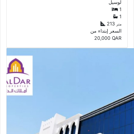
مكاتب
مكاتب للإيجار
نعيجة
1
1
90
متر
السعر إبتداء من