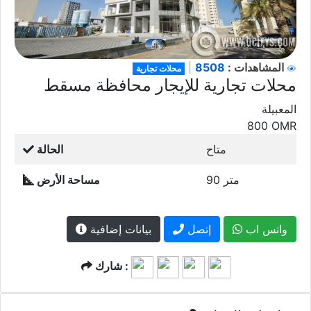
8508
المشاهدات :
|
محلات تجارية
محلات تجارية للإيجار محافظة مسقط
المعبيلة
800
OMR
متاح
الحالة
90 متر
مساحة الأرض
واتس اب
إتصل
بيانات إضافية
شارك :