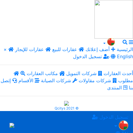
الرئيسية
أضف إعلانك
عقارات للبيع
عقارات للإيجار
×
English
تسجيل الدخول
أحدث العقارات
شركات التمويل
مكاتب العقارات
مطلوب
شركات مقاولات
شركات الصيانة
الأقسام
إتصل
بنا
المنتدى
Qcitys 2021 ©
تسجيل الدخول