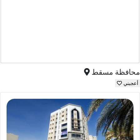
محافظة مسقط
أعجبني