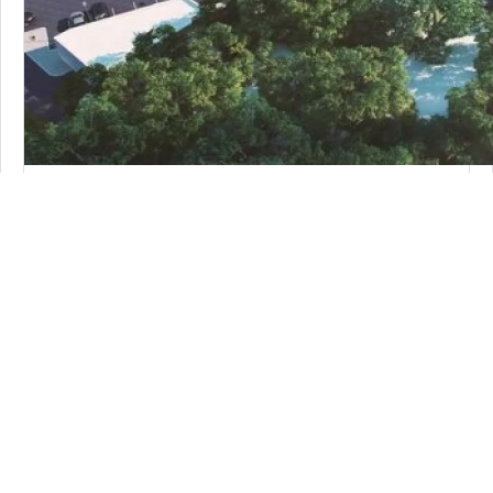
محلات تجارية
محلات تجارية للإيجار
الوكير
43
متر
السعر إبتداء من
10,600
QAR