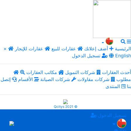
الرئيسية
أضف إعلانك
عقارات للبيع
عقارات للإيجار
×
English
تسجيل الدخول
أحدث العقارات
شركات التمويل
مكاتب العقارات
مطلوب
شركات مقاولات
شركات الصيانة
الأقسام
إتصل
بنا
المنتدى
Qcitys 2021 ©
تسجيل الدخول