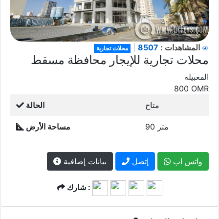
8507
المشاهدات :
|
محلات تجارية
محلات تجارية للإيجار محافظة مسقط
المعبيلة
800
OMR
متاح
الحالة
90 متر
مساحة الأرض
واتس اب
إتصل
بيانات إضافية
شارك :