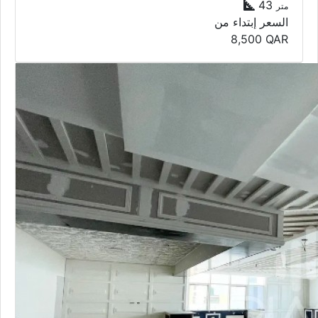
43
متر
السعر إبتداء من
8,500
QAR