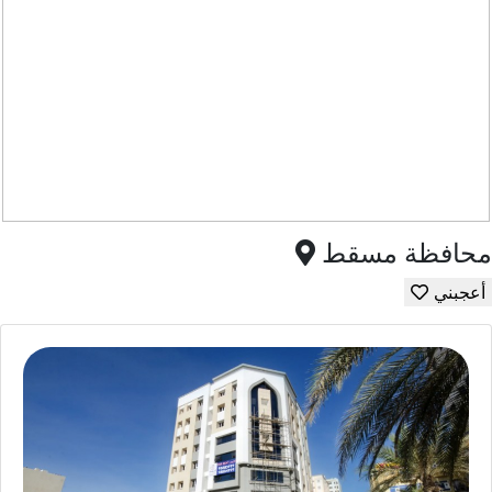
محافظة مسقط
أعجبني