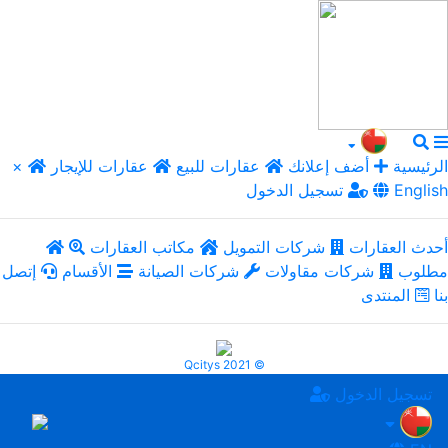
الرئيسية
أضف إعلانك
عقارات للبيع
عقارات للإيجار
×
English
تسجيل الدخول
أحدث العقارات
شركات التمويل
مكاتب العقارات
مطلوب
شركات مقاولات
شركات الصيانة
الأقسام
إتصل
بنا
المنتدى
Qcitys 2021 ©
تسجيل الدخول