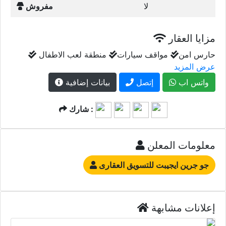
لا
مفروش
مزايا العقار
حارس امن
مواقف سيارات
منطقة لعب الاطفال
عرض المزيد
واتس اب
إتصل
بيانات إضافية
شارك :
معلومات المعلن
جو جرين ايجيبت للتسويق العقارى
إعلانات مشابهة