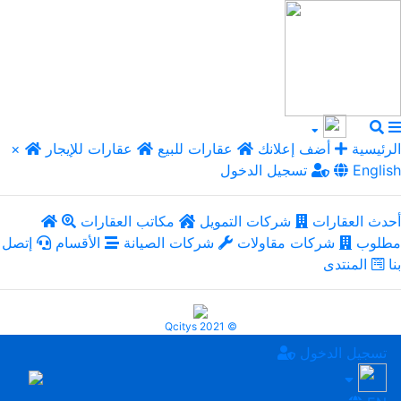
الرئيسية
أضف إعلانك
عقارات للبيع
عقارات للإيجار
×
English
تسجيل الدخول
أحدث العقارات
شركات التمويل
مكاتب العقارات
مطلوب
شركات مقاولات
شركات الصيانة
الأقسام
إتصل
بنا
المنتدى
Qcitys 2021 ©
تسجيل الدخول