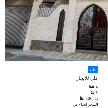
فلل
فلل للإيجار
4
5
230
متر
السعر إبتداء من