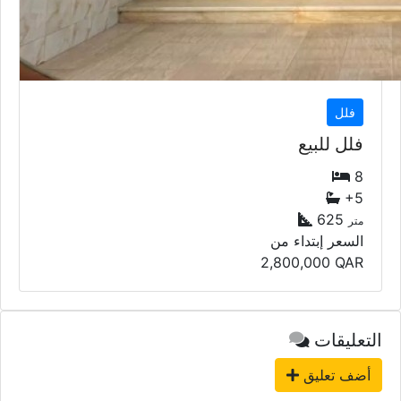
فلل
فلل للبيع
8
+5
625
متر
السعر إبتداء من
2,800,000
QAR
التعليقات
أضف تعليق