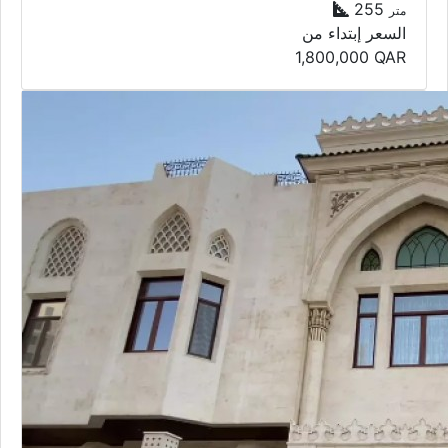
255
متر
السعر إبتداء من
1,800,000
QAR