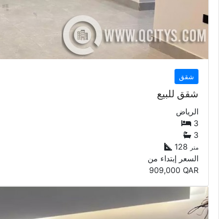
شقق
شقق للبيع
الرياض
3
3
128
متر
السعر إبتداء من
909,000
QAR