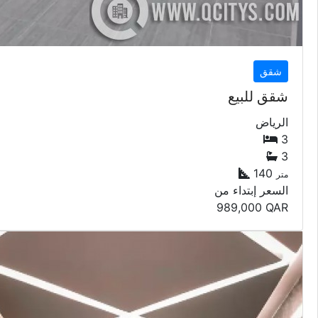
شقق
شقق للبيع
الرياض
3
3
140
متر
السعر إبتداء من
989,000
QAR