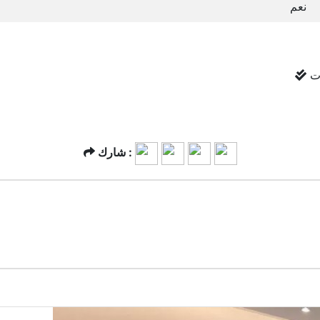
نعم
ت
شارك :