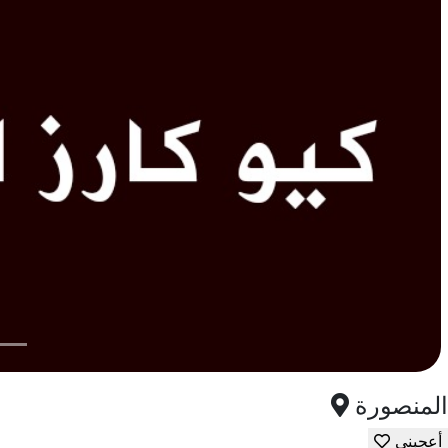
المنصورة
أعجبني