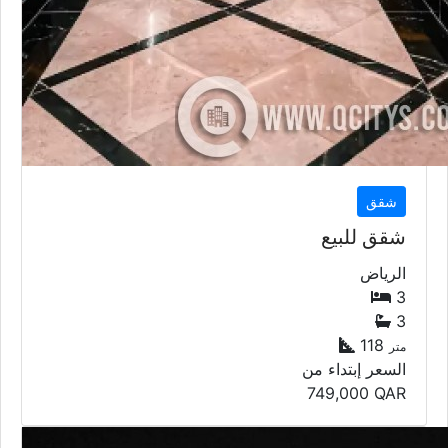
شقق
شقق للبيع
الرياض
3
3
118
متر
السعر إبتداء من
749,000
QAR