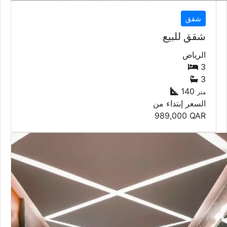
شقق
شقق للبيع
الرياض
3
3
140
متر
السعر إبتداء من
989,000
QAR