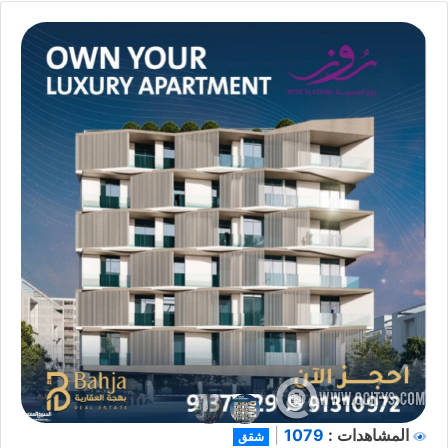
1079
المشاهدات :
|
شقق