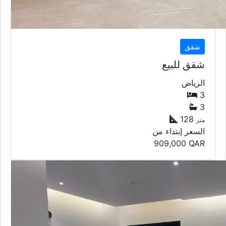
شقق
شقق للبيع
الرياض
3
3
128
متر
السعر إبتداء من
909,000
QAR