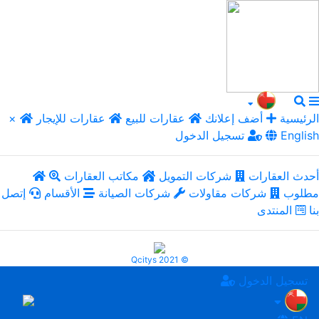
الرئيسية
أضف إعلانك
عقارات للبيع
عقارات للإيجار
×
English
تسجيل الدخول
أحدث العقارات
شركات التمويل
مكاتب العقارات
مطلوب
شركات مقاولات
شركات الصيانة
الأقسام
إتصل
بنا
المنتدى
Qcitys 2021 ©
تسجيل الدخول