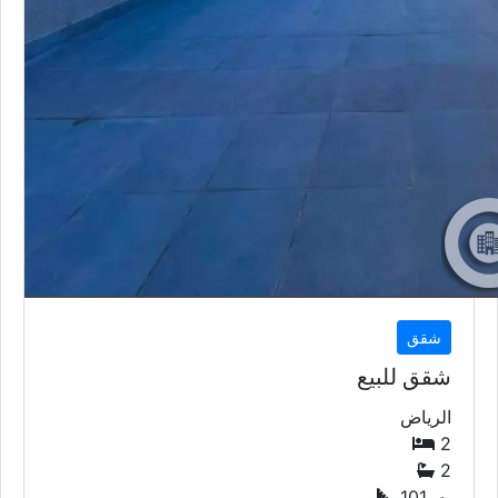
شقق
شقق للبيع
الرياض
2
2
101