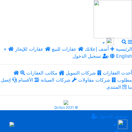
الرئيسية
أضف إعلانك
عقارات للبيع
عقارات للإيجار
×
English
تسجيل الدخول
أحدث العقارات
شركات التمويل
مكاتب العقارات
مطلوب
شركات مقاولات
شركات الصيانة
الأقسام
إتصل
بنا
المنتدى
Qcitys 2021 ©
تسجيل الدخول