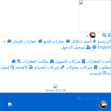
الرئيسية
أضف إعلانك
عقارات للبيع
عقارات للإيجار
×
English
تسجيل الدخول
أحدث العقارات
شركات التمويل
مكاتب العقارات
مطلوب
شركات مقاولات
شركات الصيانة
الأقسام
إتصل
بنا
المنتدى
Qcitys 2021 ©
تسجيل الدخول