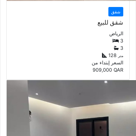
شقق
شقق للبيع
الرياض
3
3
128
متر
السعر إبتداء من
909,000
QAR