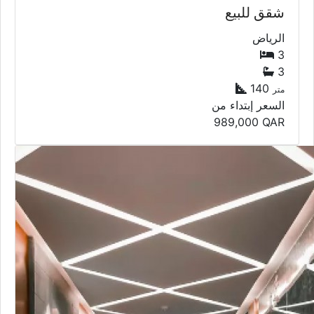
شقق للبيع
الرياض
3
3
140
متر
السعر إبتداء من
989,000
QAR