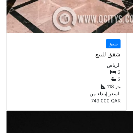
شقق
شقق للبيع
الرياض
3
3
118
متر
السعر إبتداء من
749,000
QAR