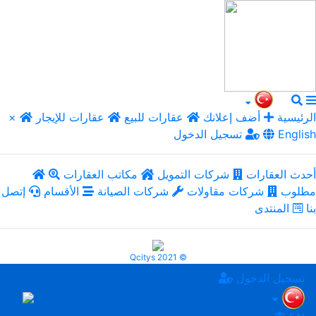
الرئيسية
أضف إعلانك
عقارات للبيع
عقارات للإيجار
×
English
تسجيل الدخول
أحدث العقارات
شركات التمويل
مكاتب العقارات
مطلوب
شركات مقاولات
شركات الصيانة
الأقسام
إتصل
بنا
المنتدى
Qcitys 2021 ©
تسجيل الدخول