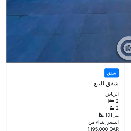
شقق
شقق للبيع
الرياض
2
2
101
متر
السعر إبتداء من
1,195,000
QAR