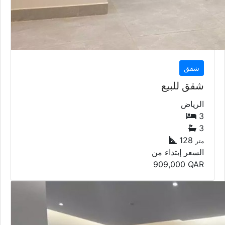
شقق
شقق للبيع
الرياض
3
3
128
متر
السعر إبتداء من
909,000
QAR