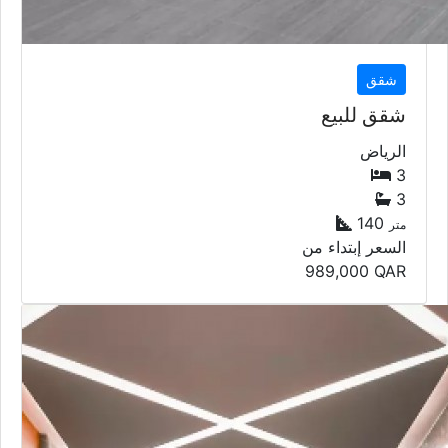
شقق
شقق للبيع
الرياض
3
3
140
متر
السعر إبتداء من
989,000
QAR