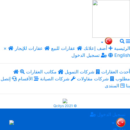
الرئيسية
أضف إعلانك
عقارات للبيع
عقارات للإيجار
×
English
تسجيل الدخول
أحدث العقارات
شركات التمويل
مكاتب العقارات
مطلوب
شركات مقاولات
شركات الصيانة
الأقسام
إتصل
بنا
المنتدى
Qcitys 2021 ©
تسجيل الدخول