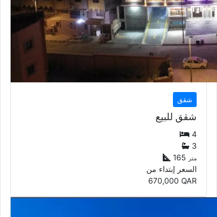
شقق
شقق للبيع
4
3
165
متر
السعر إبتداء من
670,000
QAR