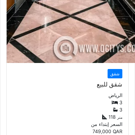
شقق
شقق للبيع
الرياض
3
3
118
متر
السعر إبتداء من
749,000
QAR