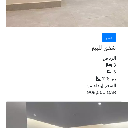
شقق
شقق للبيع
الرياض
3
3
128
متر
السعر إبتداء من
909,000
QAR