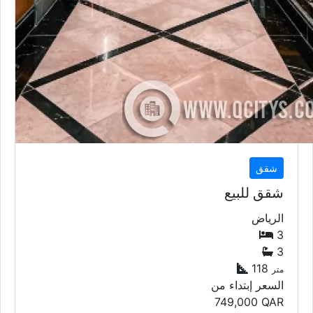
شقق
شقق للبيع
الرياض
3
3
118
متر
السعر إبتداء من
749,000
QAR