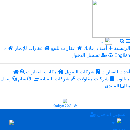
الرئيسية
أضف إعلانك
عقارات للبيع
عقارات للإيجار
×
English
تسجيل الدخول
أحدث العقارات
شركات التمويل
مكاتب العقارات
مطلوب
شركات مقاولات
شركات الصيانة
الأقسام
إتصل
بنا
المنتدى
Qcitys 2021 ©
تسجيل الدخول