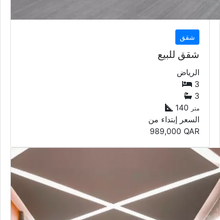
شقق
شقق للبيع
الرياض
3
3
140
متر
السعر إبتداء من
989,000
QAR