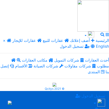
الرئيسية
أضف إعلانك
عقارات للبيع
عقارات للإيجار
×
English
تسجيل الدخول
أحدث العقارات
شركات التمويل
مكاتب العقارات
مطلوب
شركات مقاولات
شركات الصيانة
الأقسام
إتصل
بنا
المنتدى
Qcitys 2021 ©
تسجيل الدخول