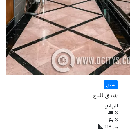
شقق
شقق للبيع
الرياض
3
3
118
متر