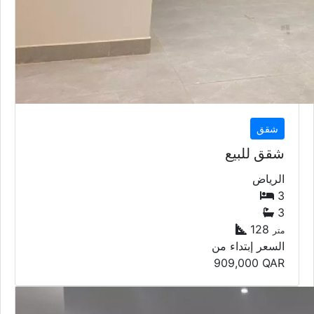
شقق
شقق للبيع
الرياض
3
3
128
متر
السعر إبتداء من
909,000
QAR