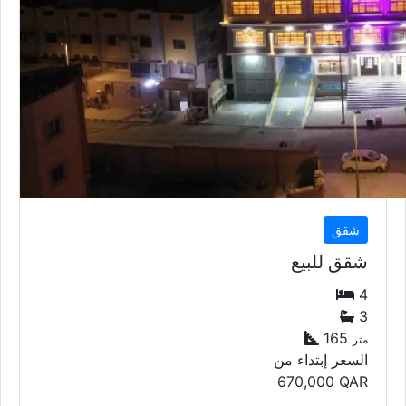
شقق
شقق للبيع
4
3
165
متر
السعر إبتداء من
670,000
QAR