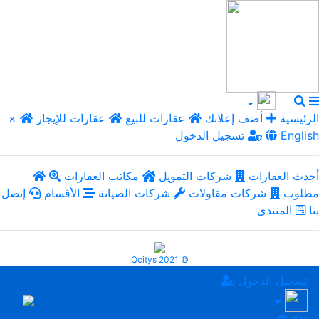
الرئيسية
أضف إعلانك
عقارات للبيع
عقارات للإيجار
×
English
تسجيل الدخول
أحدث العقارات
شركات التمويل
مكاتب العقارات
مطلوب
شركات مقاولات
شركات الصيانة
الأقسام
إتصل
بنا
المنتدى
Qcitys 2021 ©
تسجيل الدخول