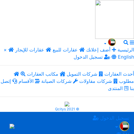
الرئيسية
أضف إعلانك
عقارات للبيع
عقارات للإيجار
×
English
تسجيل الدخول
أحدث العقارات
شركات التمويل
مكاتب العقارات
مطلوب
شركات مقاولات
شركات الصيانة
الأقسام
إتصل
بنا
المنتدى
Qcitys 2021 ©
تسجيل الدخول