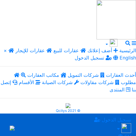
الرئيسية
أضف إعلانك
عقارات للبيع
عقارات للإيجار
×
English
تسجيل الدخول
أحدث العقارات
شركات التمويل
مكاتب العقارات
مطلوب
شركات مقاولات
شركات الصيانة
الأقسام
إتصل
بنا
المنتدى
Qcitys 2021 ©
تسجيل الدخول