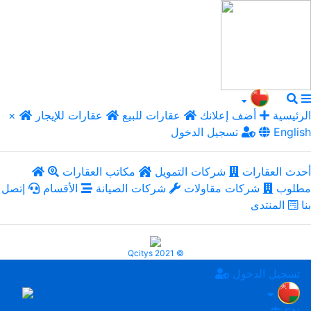
الرئيسية
أضف إعلانك
عقارات للبيع
عقارات للإيجار
×
English
تسجيل الدخول
أحدث العقارات
شركات التمويل
مكاتب العقارات
مطلوب
شركات مقاولات
شركات الصيانة
الأقسام
إتصل
بنا
المنتدى
Qcitys 2021 ©
تسجيل الدخول