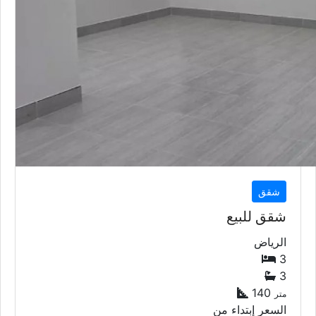
شقق
شقق للبيع
الرياض
3
3
140
متر
السعر إبتداء من