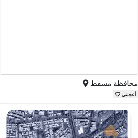
محافظة مسقط
أعجبني