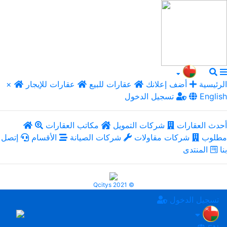
الرئيسية
أضف إعلانك
عقارات للبيع
عقارات للإيجار
×
English
تسجيل الدخول
أحدث العقارات
شركات التمويل
مكاتب العقارات
مطلوب
شركات مقاولات
شركات الصيانة
الأقسام
إتصل
بنا
المنتدى
Qcitys 2021 ©
تسجيل الدخول