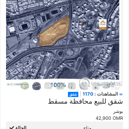
1170
المشاهدات :
|
شقق
شقق للبيع محافظة مسقط
بوشر
42,900
OMR
متاح
الحالة