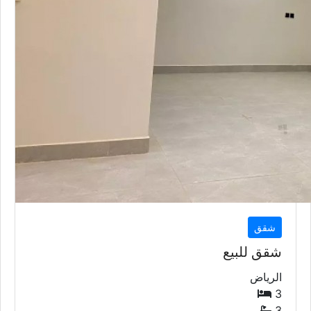
شقق
شقق للبيع
الرياض
3
3