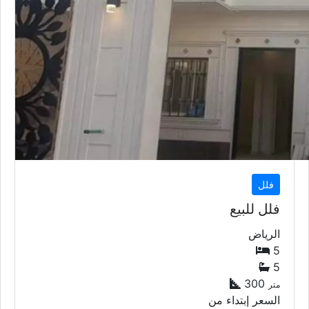
فلل
فلل للبيع
الرياض
5
5
300
متر
السعر إبتداء من