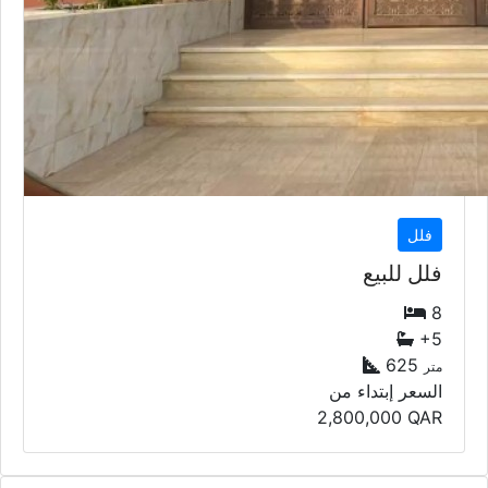
فلل
فلل للبيع
8
+5
625
متر
السعر إبتداء من
2,800,000
QAR