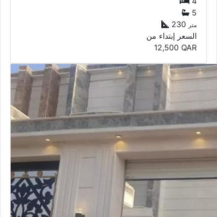
4
5
230
متر
السعر إبتداء من
12,500
QAR