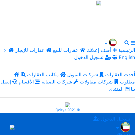
الرئيسية
أضف إعلانك
عقارات للبيع
عقارات للإيجار
×
English
تسجيل الدخول
أحدث العقارات
شركات التمويل
مكاتب العقارات
مطلوب
شركات مقاولات
شركات الصيانة
الأقسام
إتصل
بنا
المنتدى
Qcitys 2021 ©
تسجيل الدخول