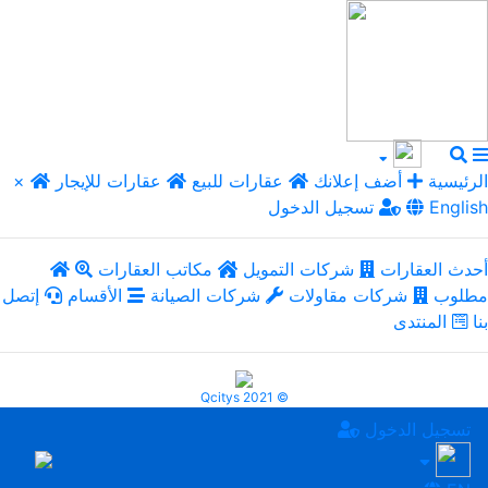
الرئيسية
أضف إعلانك
عقارات للبيع
عقارات للإيجار
×
English
تسجيل الدخول
أحدث العقارات
شركات التمويل
مكاتب العقارات
مطلوب
شركات مقاولات
شركات الصيانة
الأقسام
إتصل
بنا
المنتدى
Qcitys 2021 ©
تسجيل الدخول