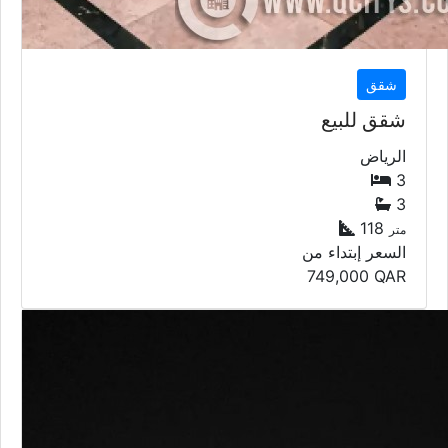
شقق
شقق للبيع
الرياض
3
3
118
متر
السعر إبتداء من
749,000
QAR