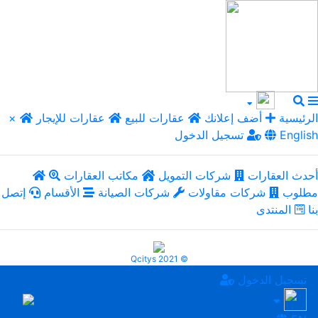
الرئيسية
أضف إعلانك
عقارات للبيع
عقارات للإيجار
×
English
تسجيل الدخول
أحدث العقارات
شركات التمويل
مكاتب العقارات
مطلوب
شركات مقاولات
شركات الصيانة
الأقسام
إتصل
بنا
المنتدى
Qcitys 2021 ©
تسجيل الدخول