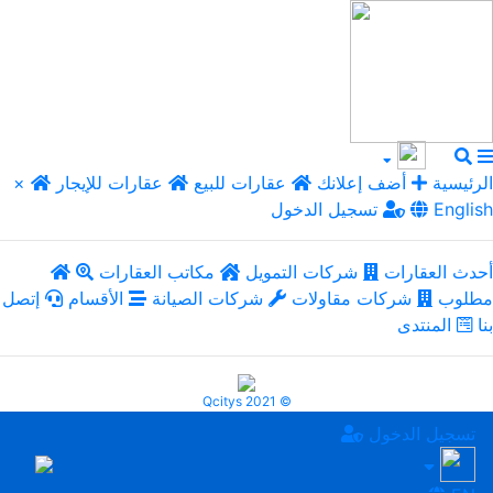
الرئيسية
أضف إعلانك
عقارات للبيع
عقارات للإيجار
×
English
تسجيل الدخول
أحدث العقارات
شركات التمويل
مكاتب العقارات
مطلوب
شركات مقاولات
شركات الصيانة
الأقسام
إتصل
بنا
المنتدى
Qcitys 2021 ©
تسجيل الدخول