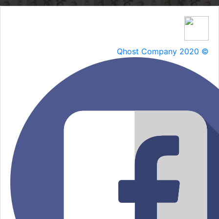
Qhost Company 2020 ©