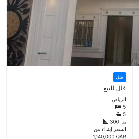
فلل
فلل للبيع
الرياض
5
5
300
متر
السعر إبتداء من
1,140,000
QAR