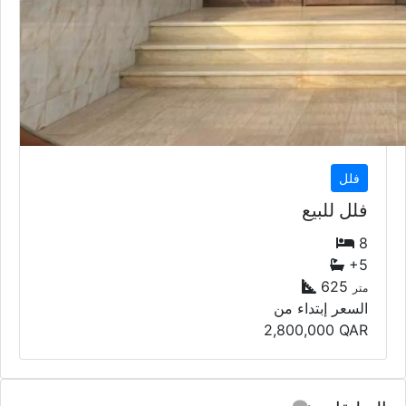
فلل
فلل للبيع
8
+5
625
متر
السعر إبتداء من
2,800,000
QAR