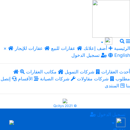
الرئيسية
أضف إعلانك
عقارات للبيع
عقارات للإيجار
×
English
تسجيل الدخول
أحدث العقارات
شركات التمويل
مكاتب العقارات
مطلوب
شركات مقاولات
شركات الصيانة
الأقسام
إتصل
بنا
المنتدى
Qcitys 2021 ©
تسجيل الدخول