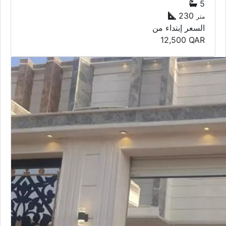
5
230
متر
السعر إبتداء من
12,500
QAR