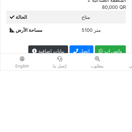
المنطقة الصناعية 2
80,000
QR
متاح
الحالة
5100 متر
مساحة الأرض
واتس اب
إتصل
بيانات إضافية
ي
مطلوب
إتصل بنا
English
شارك :
معلومات المعلن
خصائص التركيز
إعلانات مشابهة