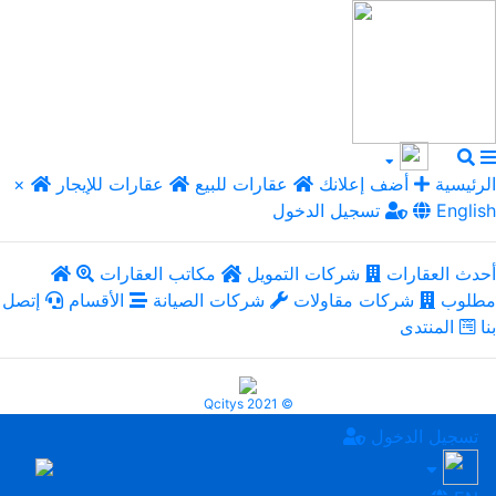
الرئيسية
أضف إعلانك
عقارات للبيع
عقارات للإيجار
×
English
تسجيل الدخول
أحدث العقارات
شركات التمويل
مكاتب العقارات
مطلوب
شركات مقاولات
شركات الصيانة
الأقسام
إتصل
بنا
المنتدى
Qcitys 2021 ©
تسجيل الدخول