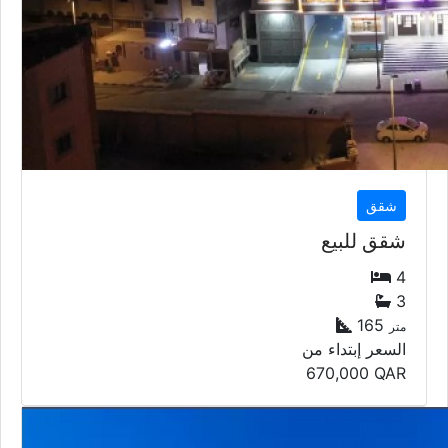
شقق
شقق للبيع
4
3
165
متر
السعر إبتداء من
670,000
QAR