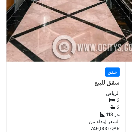
شقق
شقق للبيع
الرياض
3
3
118
متر
السعر إبتداء من
749,000
QAR