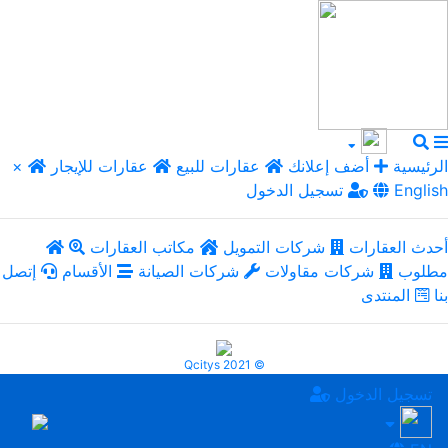
الرئيسية
أضف إعلانك
عقارات للبيع
عقارات للإيجار
×
English
تسجيل الدخول
أحدث العقارات
شركات التمويل
مكاتب العقارات
مطلوب
شركات مقاولات
شركات الصيانة
الأقسام
إتصل
بنا
المنتدى
Qcitys 2021 ©
تسجيل الدخول