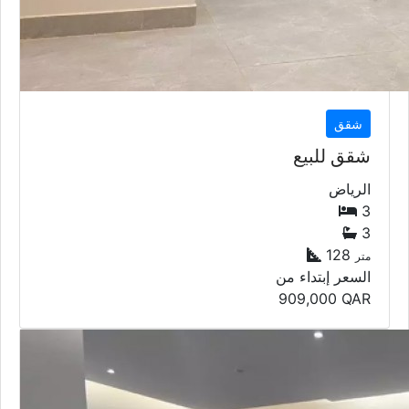
شقق
شقق للبيع
الرياض
3
3
128
متر
السعر إبتداء من
909,000
QAR