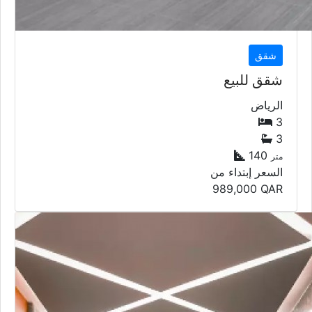
شقق
شقق للبيع
الرياض
3
3
140
متر
السعر إبتداء من
989,000
QAR