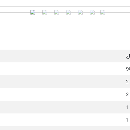
ح
2
2
1
1