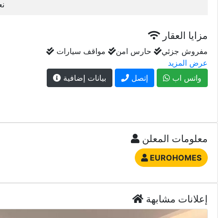
نع
مزايا العقار
مفروش جزئي
حارس امن
مواقف سيارات
عرض المزيد
واتس اب
إتصل
بيانات إضافية
معلومات المعلن
EUROHOMES
إعلانات مشابهة