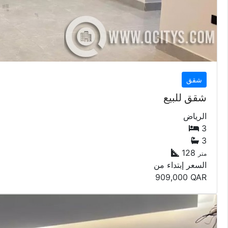
شقق
شقق للبيع
الرياض
3
3
128
متر
السعر إبتداء من
909,000
QAR