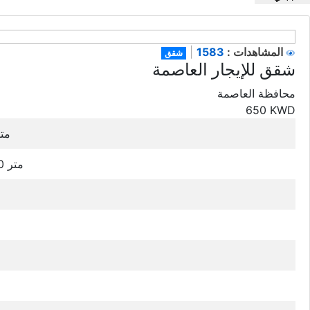
1583
المشاهدات :
|
شقق
شقق للإيجار العاصمة
محافظة العاصمة
650
KWD
متا
90 متر