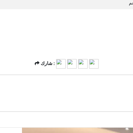
م
شارك :