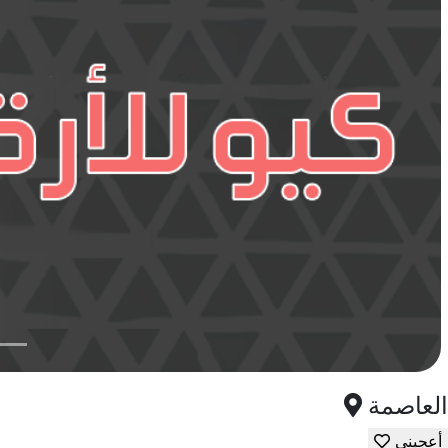
العاصمة
أعجبني