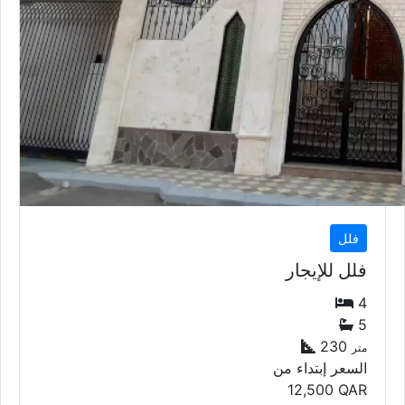
فلل
فلل للإيجار
4
5
230
متر
السعر إبتداء من
12,500
QAR