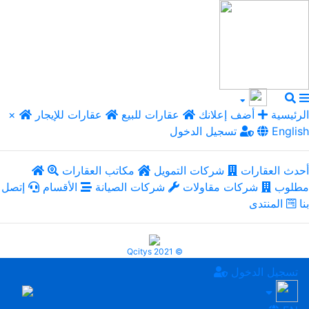
الرئيسية
أضف إعلانك
عقارات للبيع
عقارات للإيجار
×
English
تسجيل الدخول
أحدث العقارات
شركات التمويل
مكاتب العقارات
مطلوب
شركات مقاولات
شركات الصيانة
الأقسام
إتصل
بنا
المنتدى
Qcitys 2021 ©
تسجيل الدخول