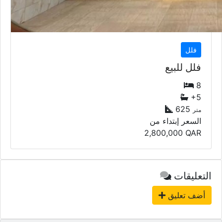
فلل
فلل للبيع
8
+5
625
متر
السعر إبتداء من
2,800,000
QAR
التعليقات
أضف تعليق