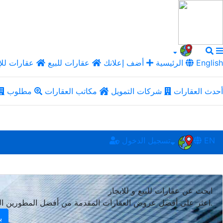
English
الرئيسية
أضف إعلانك
عقارات للبيع
عقارات للإ
أحدث العقارات
شركات التمويل
مكاتب العقارات
مطلوب
EN
تسجيل الدخول
ابحث عن عقارات للبيع و للايجار
اعثر على أفضل عروض العقارات المقدمة من أفضل المطورين العقاريين في عدة بلدان.
ب