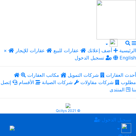
الرئيسية
أضف إعلانك
عقارات للبيع
عقارات للإيجار
×
English
تسجيل الدخول
أحدث العقارات
شركات التمويل
مكاتب العقارات
مطلوب
شركات مقاولات
شركات الصيانة
الأقسام
إتصل
بنا
المنتدى
Qcitys 2021 ©
تسجيل الدخول