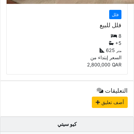
فلل
فلل للبيع
8
+5
625
متر
السعر إبتداء من
2,800,000
QAR
التعليقات
أضف تعليق
كيو سيتي