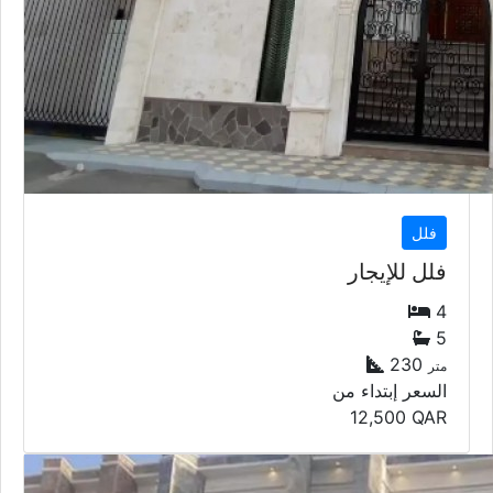
فلل
فلل للإيجار
4
5
230
متر
السعر إبتداء من
12,500
QAR