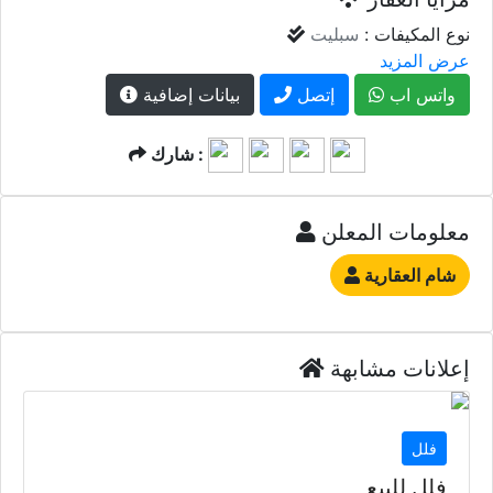
نوع المكيفات :
سبليت
عرض المزيد
واتس اب
إتصل
بيانات إضافية
شارك :
معلومات المعلن
شام العقارية
إعلانات مشابهة
فلل
فلل للبيع