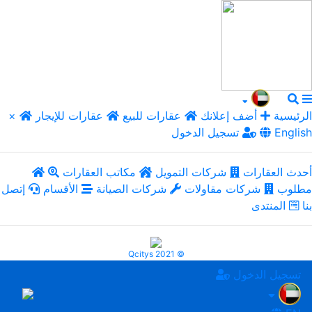
الرئيسية
أضف إعلانك
عقارات للبيع
عقارات للإيجار
×
English
تسجيل الدخول
أحدث العقارات
شركات التمويل
مكاتب العقارات
مطلوب
شركات مقاولات
شركات الصيانة
الأقسام
إتصل
بنا
المنتدى
Qcitys 2021 ©
تسجيل الدخول