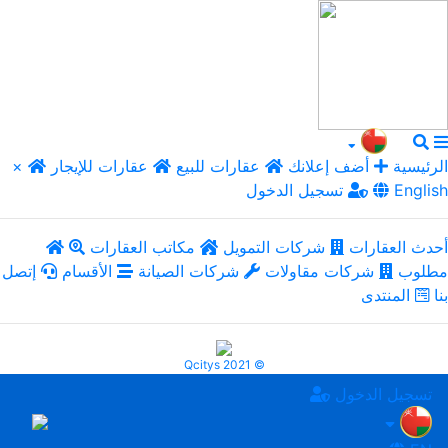
الرئيسية
أضف إعلانك
عقارات للبيع
عقارات للإيجار
×
English
تسجيل الدخول
أحدث العقارات
شركات التمويل
مكاتب العقارات
مطلوب
شركات مقاولات
شركات الصيانة
الأقسام
إتصل
بنا
المنتدى
Qcitys 2021 ©
تسجيل الدخول