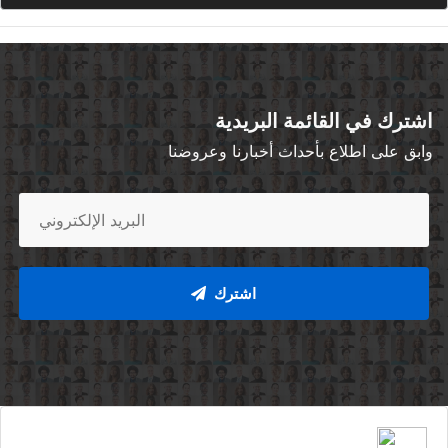
عدد العقارات :
5820
- عدد الشركات :
2391
- عدد الزوار :
19654878
اشترك في القائمة البريدية
وابق على اطلاع بأحداث أخبارنا وعروضنا
اشترك