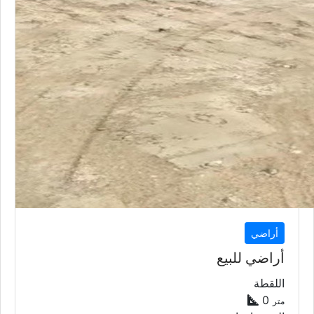
أراضي
أراضي للبيع
اللقطة
0
متر