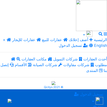
الرئيسية
أضف إعلانك
عقارات للبيع
عقارات للإيجار
×
English
تسجيل الدخول
أحدث العقارات
شركات التمويل
مكاتب العقارات
مطلوب
شركات مقاولات
شركات الصيانة
الأقسام
إتصل
بنا
المنتدى
Qcitys 2021 ©
تسجيل الدخول