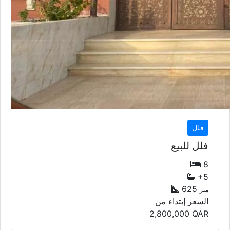
فلل
فلل للبيع
8
+5
625
متر
السعر إبتداء من
2,800,000
QAR