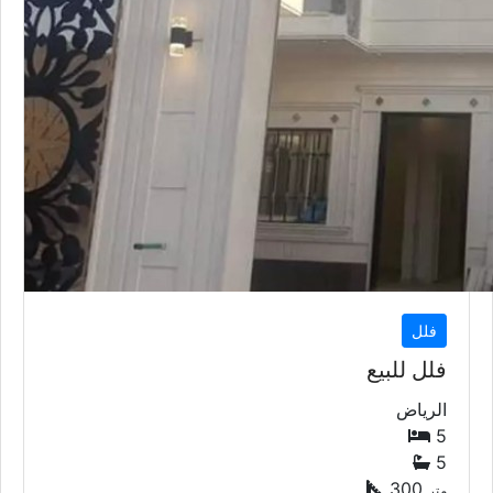
فلل
فلل للبيع
الرياض
5
5
300
متر