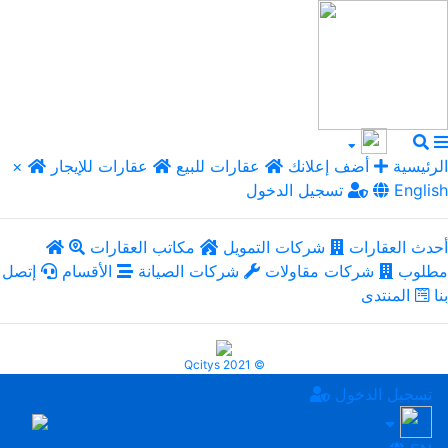
الرئيسية
أضف إعلانك
عقارات للبيع
عقارات للإيجار
×
English
تسجيل الدخول
أحدث العقارات
شركات التمويل
مكاتب العقارات
مطلوب
شركات مقاولات
شركات الصيانة
الأقسام
إتصل
بنا
المنتدى
Qcitys 2021 ©
تسجيل الدخول