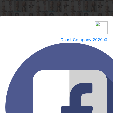
Qhost Company 2020 ©