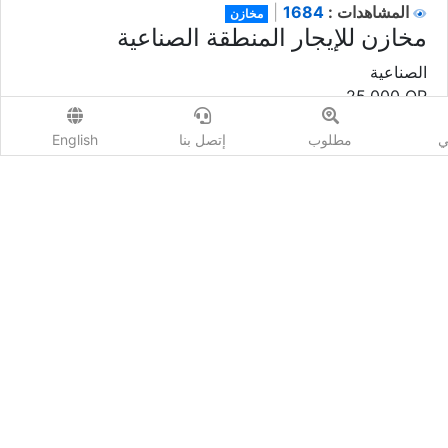
1684
المشاهدات :
|
مخازن
مخازن للإيجار المنطقة الصناعية
الصناعية
25,000
QR
متاح
الحالة
ي
مطلوب
إتصل بنا
English
واتس اب
إتصل
بيانات إضافية
شارك :
معلومات المعلن
Yasser