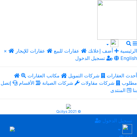
الرئيسية
أضف إعلانك
عقارات للبيع
عقارات للإيجار
×
English
تسجيل الدخول
أحدث العقارات
شركات التمويل
مكاتب العقارات
مطلوب
شركات مقاولات
شركات الصيانة
الأقسام
إتصل
بنا
المنتدى
Qcitys 2021 ©
تسجيل الدخول