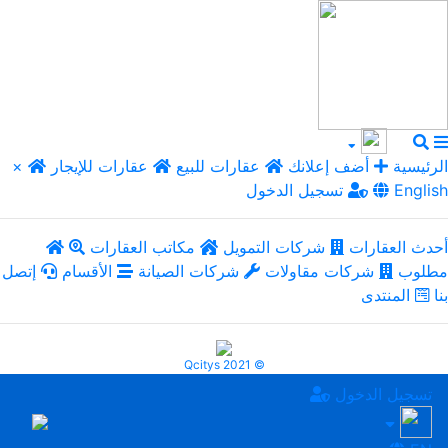
الرئيسية
أضف إعلانك
عقارات للبيع
عقارات للإيجار
×
English
تسجيل الدخول
أحدث العقارات
شركات التمويل
مكاتب العقارات
مطلوب
شركات مقاولات
شركات الصيانة
الأقسام
إتصل
بنا
المنتدى
Qcitys 2021 ©
تسجيل الدخول