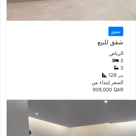
شقق
شقق للبيع
الرياض
3
3
128
متر
السعر إبتداء من
909,000
QAR