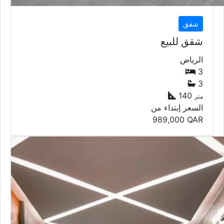
شقق
شقق للبيع
الرياض
3
3
140
متر
السعر إبتداء من
989,000
QAR