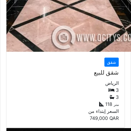
شقق
شقق للبيع
الرياض
3
3
118
متر
السعر إبتداء من
749,000
QAR