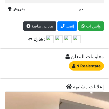
نعم
مفروش
واتس اب
إتصل
بيانات إضافية
شارك :
معلومات المعلن
N Realestate
إعلانات مشابهة