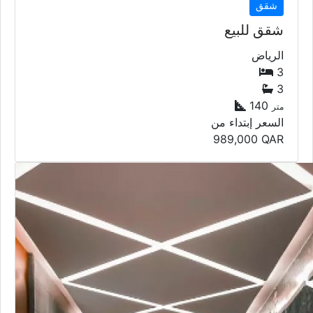
شقق
شقق للبيع
الرياض
3
3
140
متر
السعر إبتداء من
989,000
QAR