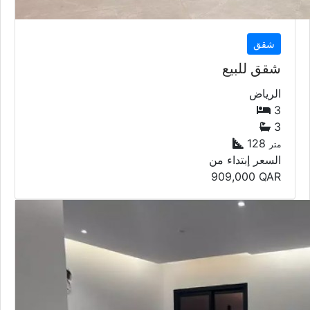
شقق
شقق للبيع
الرياض
3
3
128
متر
السعر إبتداء من
909,000
QAR