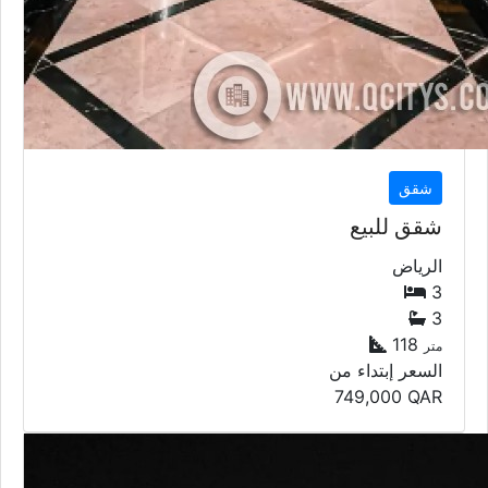
شقق
شقق للبيع
الرياض
3
3
118
متر
السعر إبتداء من
749,000
QAR