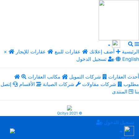
الرئيسية
أضف إعلانك
عقارات للبيع
عقارات للإيجار
×
English
تسجيل الدخول
أحدث العقارات
شركات التمويل
مكاتب العقارات
مطلوب
شركات مقاولات
شركات الصيانة
الأقسام
إتصل
بنا
المنتدى
Qcitys 2021 ©
تسجيل الدخول