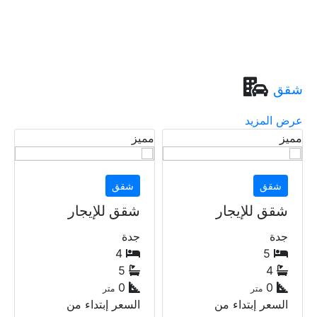
السعر إبتداء من
QR
6,000
شقق
عرض المزيد
مميز
مميز
شقق
شقق
شقق للإيجار
شقق للإيجار
جدة
لوسيل
2
4
3
5
0
0
متر
متر
السعر إبتداء من
السعر إبتداء من