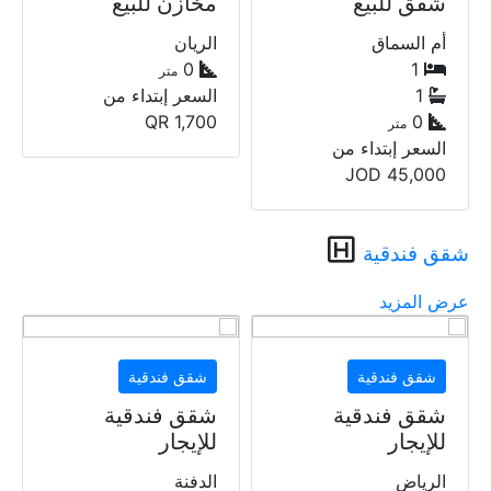
مخازن للبيع
شقق للإيجار
الريان
1
1
0
متر
السعر إبتداء من
0
متر
1,700
QR
السعر إبتداء من
QR
3,200
شقق فندقية
عرض المزيد
شقق فندقية
شقق فندقية
شقق فندقية
شقق فندقية
للإيجار
للإيجار
الدفنة
1