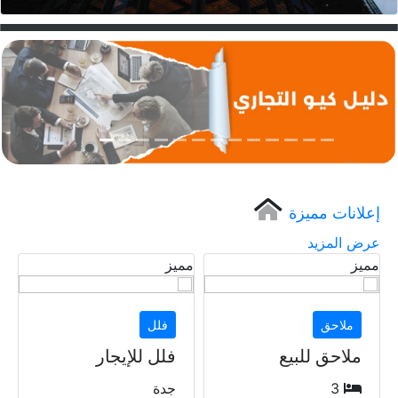
فلل
شقق
أراضي
جميع الاقسام
إعلانات مميزة
عرض المزيد
مميز
مميز
مم
فلل
مكاتب
فلل للإيجار
مكاتب للإيجار
جدة
الرياض