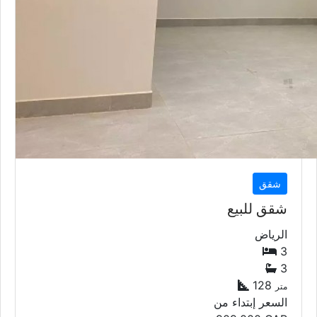
شقق
شقق للبيع
الرياض
3
3
128
متر
السعر إبتداء من