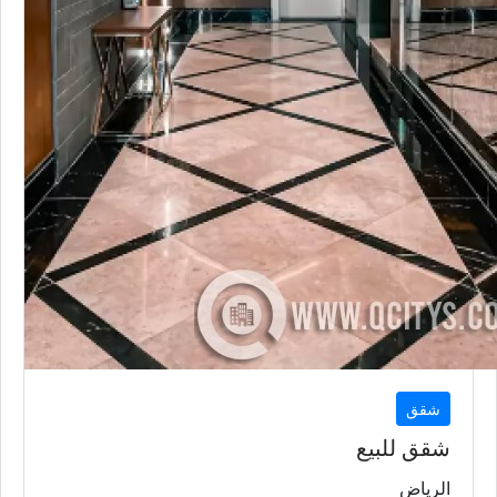
شقق
شقق للبيع
الرياض