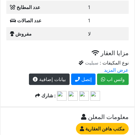
1
عدد المطابخ
1
عدد الصالات
لا
مفروش
مزايا العقار
نوع المكيفات :
سبليت
عرض المزيد
واتس اب
إتصل
بيانات إضافية
شارك :
معلومات المعلن
مكتب هافن العقارية