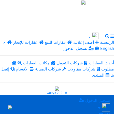
الرئيسية
أضف إعلانك
عقارات للبيع
عقارات للإيجار
×
English
تسجيل الدخول
أحدث العقارات
شركات التمويل
مكاتب العقارات
مطلوب
شركات مقاولات
شركات الصيانة
الأقسام
إتصل
بنا
المنتدى
Qcitys 2021 ©
تسجيل الدخول