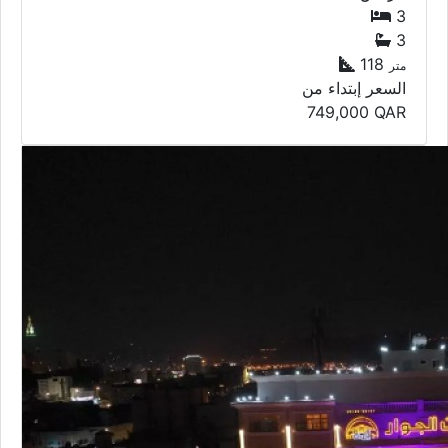
3
3
118
متر
السعر إبتداء من
749,000
QAR