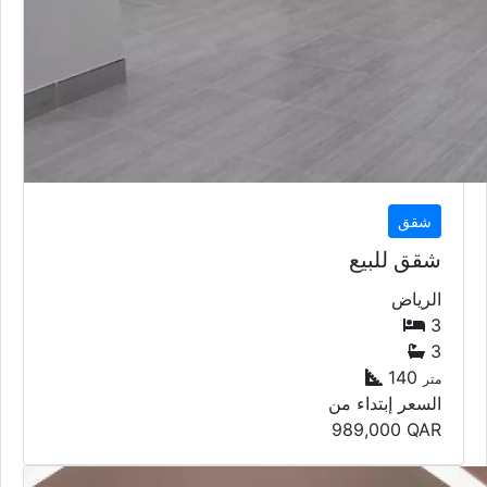
شقق
شقق للبيع
الرياض
3
3
140
متر
السعر إبتداء من
989,000
QAR